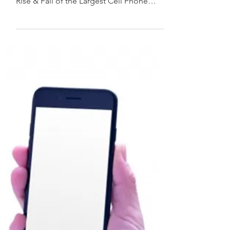
め、専用のGメールアドレスを一つ作り
皆さん、こんにちは。 こんなYouTube動
ました。 Gメールアドレスにはメールや
画を見つけました。 ◇YouTube：The
カレンダー、Googleドライブ内のコンテ
Rise & Fall of the Largest Cell Phone
ンツなど、様々な情報が紐づいているの
Brands (1990–2025) （世界の携帯電話ブ
で、個人のものと業務用のものがゴチャ
ランドの興隆と衰退） 1987年に通信事業
ゴチャになるとマズいため
者に入社した私にとっては、まさにこの
30年余りの興隆と衰退の変遷をこの目で
見てきました。 今回は、この動画につい
て解説し、今後についても少し予想して
みたいと思います。 携帯電話変遷の歴史
に見るプレーヤーの劇的変化 1990年当
時、世界の携帯電話シェア、トップ9の中
に、日本メーカーが5社も入っていました
（東芝、沖電気、パナソニック、NEC、
三菱電機）。 しかしながら2009年にはト
ップ12の中から日本メーカーは全て姿を
消すことになります（合弁会社Sony
Ericssonを除く）。 そして2008年に登場