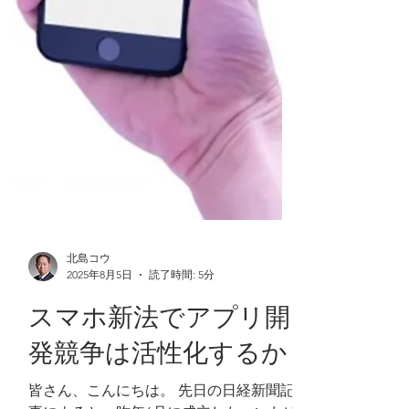
したAppleは、当初世界シェア0.37％だっ
たものが、一挙に階段を駆け上がり、
2022年にシェア約22％で世界首位の座を
勝ち取ることになります。 今年2025年時
点ではAppleと
北島コウ
2025年8月5日
読了時間: 5分
スマホ新法でアプリ開