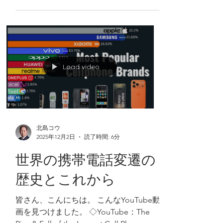
レスというと、例えばGメール
（gmail.com）とかYahooメール
（yahoo.co.jp）ですが、私は結構たくさ
んのGメールアドレスを使い分けていま
す。 別に悪いことをするためではなく、
私はパソコン、スマホ、タブレットなど
複数のデバイスを持っていますが、それ
ぞれに別のアドレス（アカウント）を紐
づける（全てのデバイスを共通のアカウ
Load video
ントにするという考え方もありますが、
私は別々のアカウントにしておいて、相
互に乗り入れできるようにしておきた
い）ためだとか、仕事上の特定の用途の
ために、必要なことがあるのです。 先日
北島コウ
2025年12月2日
読了時間: 6分
も、Google Workspace（GWS）をご利
用中のお客様より、受託した業務のた
世界の携帯電話変遷の
め、GWS内のフォルダやファイルを共有
していただくに当たり、個人のアカウン
歴史とこれから
トとは分けておかなければならないた