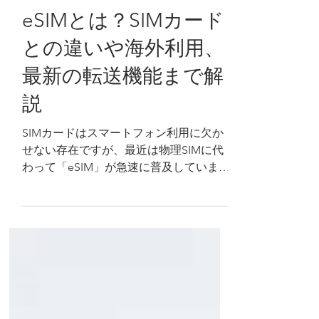
6月9日
読了時間: 6分
eSIMとは？SIMカード
との違いや海外利用、
最新の転送機能まで解
説
SIMカードはスマートフォン利用に欠か
せない存在ですが、最近は物理SIMに代
わって「eSIM」が急速に普及していま
す。 eSIMを活用すれば海外旅行や出張時
の通信環境をより便利に構築できる一
方、新たなセキュリティリスクも生まれ
ています。 今回は、SIMカードの役割か
らeSIMの仕組み、海外利用のポイント、
最新のeSIMクイック転送機能まで分かり
やすく解説します。 皆さん、こんにち