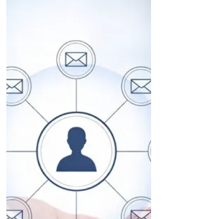
たが、ドコモ、ソフトバンクもGoogleメ
ッセージの採用を発表し、流れは一気に
統一方向へ進みました。 iPhoneの標準メ
ッセージアプリもすでにRCSに対応して
いるため、これまで分断されていた
iPhoneとAndroid間のメッセージ環境に
も変化が出てきています。 今回は、この
RCSメッセージの最新動向と、Googleメ
ッセージを実際に使ってみて分かった注
意点について解説します。 皆さん、こん
にちは。 これまでこのニュースレターで
は、LINEが日本人の約8割に使われる圧
倒的に強いメッセージアプリであるもの
の、過去に顧客情報保護の甘さなどによ
り行政指導を受けた経緯から、少なくと
もビジネスでの利用は避けるべきと述
べ、LINEに代わるメッセージアプリとし
てRCS（リッチコミュニケーションサー
ビス）の利用を推奨してきました。 RCS