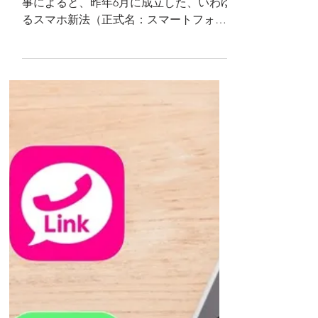
発競争は活性化するか
皆さん、こんにちは。 先日の日経新聞記
事によると、昨年6月に成立した、いわゆ
るスマホ新法（正式名：スマートフォン
において利用される特定ソフトウェアに
係る競争の促進に関する法律）につい
て、意見公募を踏まえた成案がまとま
り、公正取引委員会（公取）よりガイド
ラインが公表されたそう...