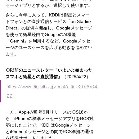
セージアプリとするか、選択して使います。
さらに今年に入って、KDDIは衛星とスマー
トフォンとの直接通信サービス「au Starlink 
Direct」の提供を開始し、Googleメッセージ
を使って衛星経由でGoogleのAI機能
「Gemini」を利用するなど、Googleメッセ
ージのユースケースを広げる動きを進めてい
ます。
◇以前のニュースレター「いよいよ始まった
スマホと衛星との直接通信」
（2025/4/22）
https://www.digitalbiz.jp/post/article202504
22
一方、Appleが昨年9月リリースのiOS18か
ら、iPhoneの標準メッセージアプリをRCS対
応にしたことで、KDDIはGoogleメッセージ
とiPhoneメッセージとの間でRCS準拠の通信
を標準サポートしました。