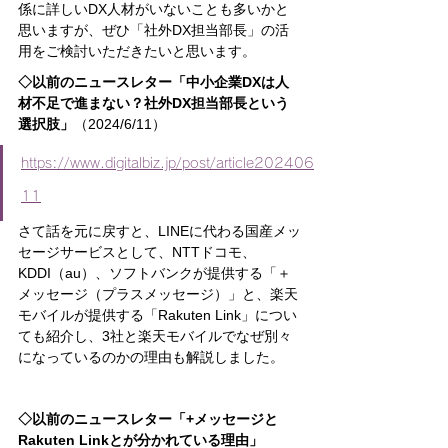
係に詳しいDX人材がいないことも多いかと
思いますが、ぜひ「社外DX担当部長」の活
用をご検討いただきたいと思います。
◇以前のニュースレター「中小企業DXは人
材不足で進まない？社外DX担当部長という
選択肢」
（2024/6/11）
https://www.digitalbiz.jp/post/article202406
11
さて話を元に戻すと、LINEに代わる国産メッ
セージサービスとして、NTTドコモ、
KDDI（au）、ソフトバンクが提供する「＋
メッセージ（プラスメッセージ）」と、楽天
モバイルが提供する「Rakuten Link」につい
ても紹介し、3社と楽天モバイルでなぜ別々
になっているのかの理由も解説しました。
◇以前のニュースレター「+メッセージと
Rakuten Linkとが分かれている理由」