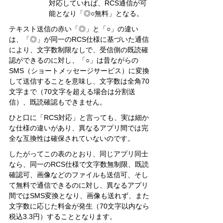
対応していれば、RCS通信が可
能となり「◎○無料」となる。
テキスト送信の赤い「◎」と「○」の違い
は、「◎」が同一のRCS仕様に基づいた通信
により、文字数制限なしで、受信側の既読確
認ができるのに対し、「○」は昔ながらの
SMS（ショートメッセージサービス）に変換
して送信することを意味し、文字数は全角70
文字まで（70文字を超える場合は分割送
信）、既読確認もできません。
ひと口に「RCS対応」と言っても、実は細か
な仕様の違いがあり、異なるアプリ間では完
全な互換性は確保されていないのです。
したがってこの表のとおり、同じアプリ同士
なら、同一のRCS仕様で文字数無制限、既読
確認可、画像などのファイルも送信可、そし
て無料で通信できるのに対し、異なるアプリ
間ではSMS変換となり、画像も送れず、また
文字数に応じた料金が発生（70文字以内なら
税込3.3円）することとなります。