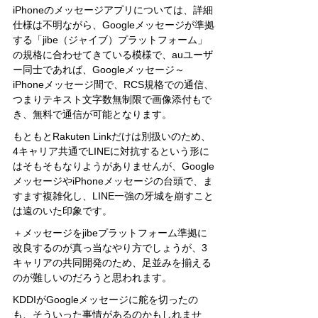
iPhoneのメッセージアプリについては、詳細
仕様は不明ながら、Googleメッセージが準拠
する「jibe（ジャイブ）プラットフォーム」
の規格に合わせてきている模様で、auユーザ
ー同士であれば、Googleメッセージ～
iPhoneメッセージ間で、RCS規格での通信、
つまりテキスト文字数無制限で画像添付もで
き、無料で通信が可能となります。
もともとRakuten Linkだけは別扱いのため、
4キャリア共通でLINEに対抗するという形に
はそもそもなりようがありませんが、Google
メッセージやiPhoneメッセージの台頭で、ま
すます複雑化し、LINE一強の牙城を崩すこと
は遠のいた印象です。
＋メッセージをjibeプラットフォーム準拠に
改良するのが真っ当なやり方でしょうが、3
キャリアの共同開発のため、足並みを揃える
のが難しいのだろうと思われます。
KDDIがGoogleメッセージに舵を切ったの
も、そういった事情があるのかもしれませ