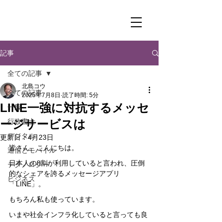
記事
全ての記事
北島コウ
全ての記事
2025年7月8日
読了時間: 5分
LINE一強に対抗するメッセ
一般
ージサービスは
行政書士
デジタル
更新日：
4月23日
皆さん、こんにちは。
通信とモバイル
日本人の8割が利用していると言われ、圧倒
テクノロジー
的なシェアを誇るメッセージアプリ
ビジネス
「LINE」。
もちろん私も使っています。
いまや社会インフラ化していると言っても良