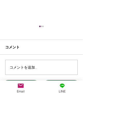
コメント
コメントを追加…
RCSメッセージが本格普
3G終了はなぜ
及へ、Googleメッセージ
界の裏側とガラ
とiPhone対応の最新動向
の終焉を解説
前の記事へ
後の記事へ
Email
LINE