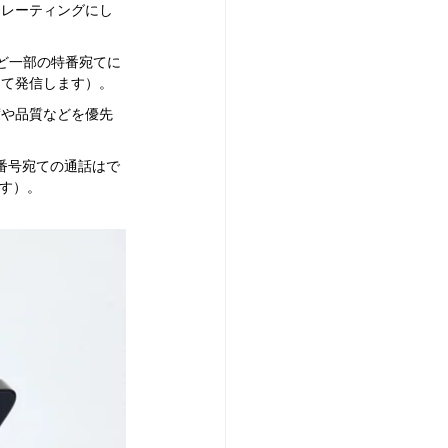
ロ・レーティングにし
ど一部の特番宛てに
用して発信します）。
速度や品質などを優先
話番号宛ての通話はで
ます）。