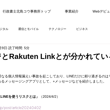
行政書士北島コウ事務所トップ
事業紹介
Webデビ
ジタル
通信とモバイル
テクノロジー
ビジネス
月9日
読了時間: 5分
とRakuten Linkとが分かれて
度重なる個人情報漏えい事故を起こしており、LINEだけに頼り過ぎるの
代わるメッセージングアプリとして、+メッセージなどを紹介しました。
LINEを使うリスクとは」
（2024/4/2）
z.jp/post/article20240402