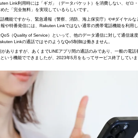
uten Link利用時には「ギガ」（データパケット）を消費しない、ゼ
含めた「完全無料」を実現しているらしいです。
電話機能ですから、緊急通報（警察、消防、海上保安庁）や#ダイヤルな
や特番発信には、Rakuten Linkではない通常の携帯電話機能を利
S（Quality of Service）といって、他のデータ通信に対して通信
uten Linkの通話ではそのようなQoS制御は働きません。
機能がありますが、あくまでLINEアプリ間の通話のみであり、一般の電
outという機能でできましたが、2023年5月をもってサービス終了してい