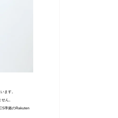
思います。
ません。
拠のRakuten 