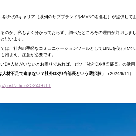
ル以外の3キャリア（系列のサブブランドやMVNOを含む）が提供して
。
いるのか、私もよく分かっておらず、調べたところその理由が判明しま
いと思います。
ては、社内の手軽なコミュニケーションツールとしてLINEを使われて
容も踏まえ、注意が必要です。
しいDX人材がいないとお困りであれば、ぜひ「社外DX担当部長」の活
は人材不足で進まない？社外DX担当部長という選択肢」
（2024/6/11）
z.jp/post/article20240611