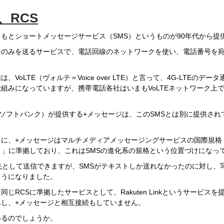
、RCS
もとショートメッセージサービス（SMS）というものが90年代から提
ジのみを送るサービスで、電話回線のネットワークを使い、電話番号を
VoLTE（ヴォルテ＝Voice over LTE）と言って、4G-LTEのデ
組みになっていますが、携帯電話各社はいまもVoLTEネットワーク上で
、ソフトバンク）が提供する+メッセージは、このSMSとは別に提供され
うに、+メッセージはマルチメディアメッセージングサービスの国際規格
）」に準拠しており、これはSMSの進化系の規格という位置づけになっ
先として送信できますが、SMSがテキストしか送れなかったのに対し、
ようになりました。
じRCSに準拠したサービスとして、Rakuten Linkというサービスを
し、+メッセージと相互接続もしていません。
いるのでしょうか。