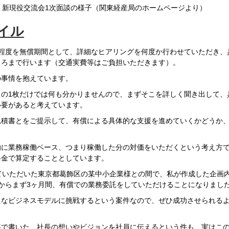
新現役交流会1次面談の様子（関東経産局のホームページより）
イル
月程度を無償期間として、詳細なヒアリングを何度か行わせていただき、
ころまで行います（交通実費等はご負担いただきます）。
の事情を抱えています。
トの1枚だけでは何も分かりませんので、まずそこを詳しく聞き出して、
必要があると考えています。
見積書とをご提示して、有償による具体的な支援を進めていくかどうか
的に業務稼働ベース、つまり稼働した分の対価をいただくという考え方
料金で算定することとしています。
ていただいた東京都葛飾区の某中小企業様との間で、私が作成した企画
からまず3ヶ月間、有償での業務委託をしていただけることになりまし
たなビジネスモデルに挑戦するという案件なので、ぜひ成功させられる
事で書いた、社長の想いやビジョンを社員に伝えるという件も、実はこ