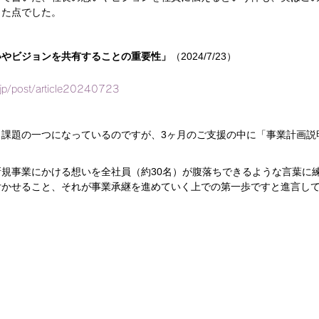
った点でした。
いやビジョンを共有することの重要性」
（2024/7/23）
z.jp/post/article20240723
も課題の一つになっているのですが、3ヶ月のご支援の中に「事業計画説
規事業にかける想いを全社員（約30名）が腹落ちできるような言葉に
付かせること、それが事業承継を進めていく上での第一歩ですと進言し