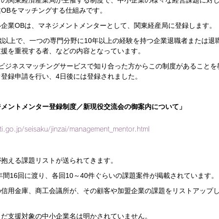
省の関東経済産業局が主催する制度で、中小企業の様々な経営課題に対
OBをマッチングする仕組みです。
企業OBは、マネジメントメンターとして、関東経産局に登録します。
歳以上で、一つの専門分野に10年以上の経験を持つ企業退職者または退
支援を重視する者、などの内容となっています。
るビジネスマッチングサービスで知り合った方からこの制度があることを
登録申請を行い、4日後には登録されました。
ジメントメンター登録制度／新現役交流会の御案内について」
i.go.jp/seisaku/jinzai/management_mentor.html
が抱える課題リストが送られてきます。
年間16回に渡り、各回10～40件ぐらいの課題案件が掲載されています。
の信用金庫、商工会議所が、その顧客や加盟企業の課題をリストアップ
まだ支援対象の中小企業名は明かされていません。