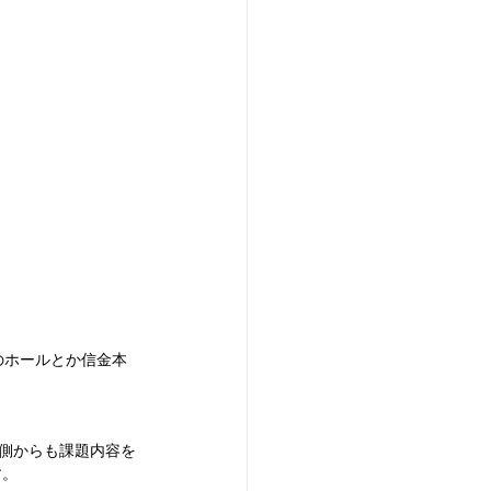
。
のホールとか信金本
業側からも課題内容を
す。