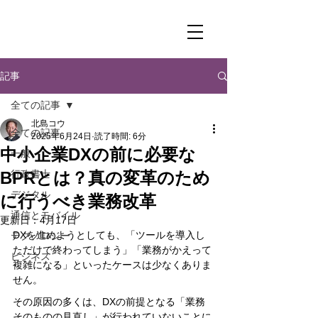
記事
全ての記事
北島コウ
全ての記事
2025年6月24日
読了時間: 6分
中小企業DXの前に必要な
一般
BPRとは？真の変革のため
行政書士
デジタル
に行うべき業務改革
通信とモバイル
更新日：
4月17日
DXを進めようとしても、「ツールを導入し
テクノロジー
ただけで終わってしまう」「業務がかえって
ビジネス
複雑になる」といったケースは少なくありま
せん。
その原因の多くは、DXの前提となる「業務
そのものの見直し」が行われていないことに