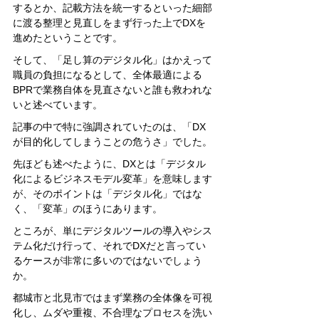
するとか、記載方法を統一するといった細部
に渡る整理と見直しをまず行った上でDXを
進めたということです。
そして、「足し算のデジタル化」はかえって
職員の負担になるとして、全体最適による
BPRで業務自体を見直さないと誰も救われな
いと述べています。
記事の中で特に強調されていたのは、「DX
が目的化してしまうことの危うさ」でした。
先ほども述べたように、DXとは「デジタル
化によるビジネスモデル変革」を意味します
が、そのポイントは「デジタル化」ではな
く、「変革」のほうにあります。
ところが、単にデジタルツールの導入やシス
テム化だけ行って、それでDXだと言ってい
るケースが非常に多いのではないでしょう
か。
都城市と北見市ではまず業務の全体像を可視
化し、ムダや重複、不合理なプロセスを洗い