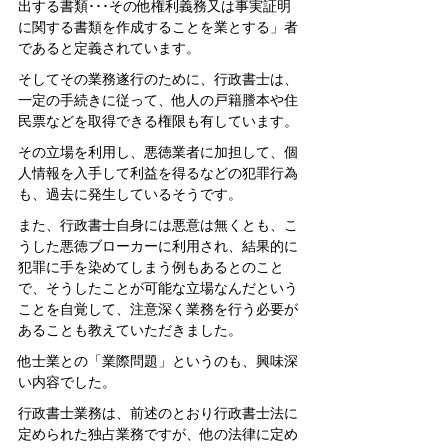
出する書類･･･その他権利義務又は事実証明
に関する書類を作成することを業とする」者
であると定義されています。
そしてその業務遂行のために、行政書士は、
一定の手続きに従って、他人の戸籍謄本や住
民票などを取得できる権限も有しています。
その立場を利用し、悪徳業者に加担して、個
人情報を入手して利益を得るなどの犯罪行為
も、過去に発生しているそうです。
また、行政書士自身には悪意は無くとも、こ
うした悪徳ブローカーに利用され、結果的に
犯罪に手を染めてしまう例もあるとのこと
で、そうしたことが可能な立場なんだという
ことを自覚して、注意深く業務を行う必要が
あることも教えていただきました。
他士業との「業際問題」というのも、興味深
い内容でした。
行政書士業務は、前述のとおり行政書士法に
定められた独占業務ですが、他の法律に定め