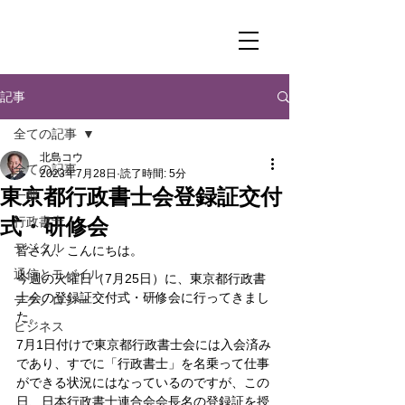
記事
全ての記事
北島コウ
全ての記事
2023年7月28日
読了時間: 5分
東京都行政書士会登録証交付
一般
式・研修会
行政書士
デジタル
皆さん、こんにちは。
通信とモバイル
今週の火曜日（7月25日）に、東京都行政書
士会の登録証交付式・研修会に行ってきまし
テクノロジー
た。
ビジネス
7月1日付けで東京都行政書士会には入会済み
であり、すでに「行政書士」を名乗って仕事
ができる状況にはなっているのですが、この
日、日本行政書士連合会会長名の登録証を授