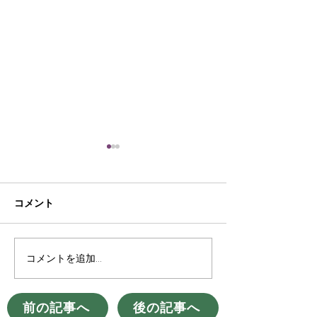
コメント
コメントを追加…
企業の行政手続きのオン
補助金等の電子
ライン化
ける代理機能
前の記事へ
後の記事へ