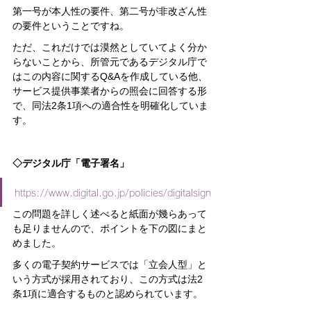
第一号が本人性の要件、第二号が非改ざん性
の要件ということですね。
ただ、これだけでは漠然としていてよく分か
らないことから、所管元であるデジタル庁で
はこの内容に関するQ&Aを作成している他、
サービス提供事業者からの照会に回答する形
で、同法2条1項への適合性を明確化していま
す。
◇デジタル庁「電子署名」
https://www.digital.go.jp/policies/digitalsign
この問題を詳しく述べると紙面が幾らあって
も足りませんので、ポイントを下の図にまと
めました。
多くの電子契約サービスでは「立会人型」と
いう方式が採用されており、この方式は法2
条1項に適合するものと認められています。