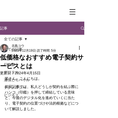
記事
全ての記事
北島コウ
全ての記事
2023年12月19日
読了時間: 5分
低価格なおすすめ電子契約サ
一般
ービスとは
行政書士
デジタル
更新日：
2024年4月15日
皆さん、こんにちは。
通信とモバイル
前回記事では、私人どうしが契約を結ぶ際に
テクノロジー
ハンコ（印鑑）を押して締結している意味
ビジネス
と、今後のデジタル化を進めていくに当た
り、電子契約の位置づけや法的根拠などにつ
いて解説しました。