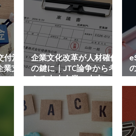
交付決
企業文化改革が人材確保
e
企業支
の鍵に｜JTC論争から考
える中小企業の未来